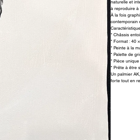
naturelle et i
à reproduire à 
À la fois graph
contemporain 
Caractéristique
* Châssis ento
* Format : 40 
* Peinte à la m
* Palette de gri
* Pièce unique
* Prête à être
Un palmier AK,
forte tout en r