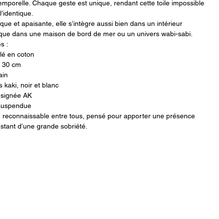
ntemporelle. Chaque geste est unique, rendant cette toile impossible
l’identique.
ique et apaisante, elle s’intègre aussi bien dans un intérieur
que dans une maison de bord de mer ou un univers wabi-sabi.
s :
ilé en coton
× 30 cm
ain
s kaki, noir et blanc
 signée AK
 suspendue
 reconnaissable entre tous, pensé pour apporter une présence
estant d’une grande sobriété.