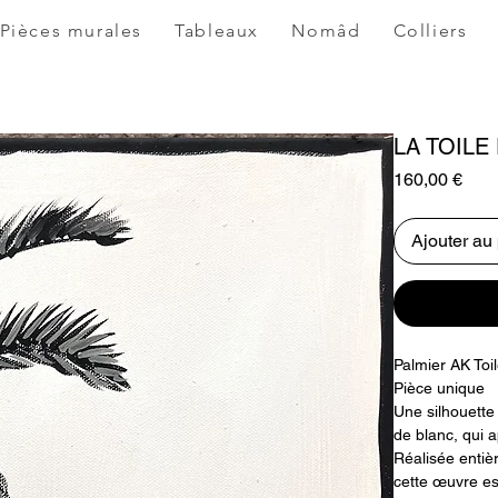
Pièces murales
Tableaux
Nomâd
Colliers
LA TOILE
Prix
160,00 €
Ajouter au
Palmier AK Toi
Pièce unique
Une silhouette
de blanc, qui 
Réalisée entiè
cette œuvre e