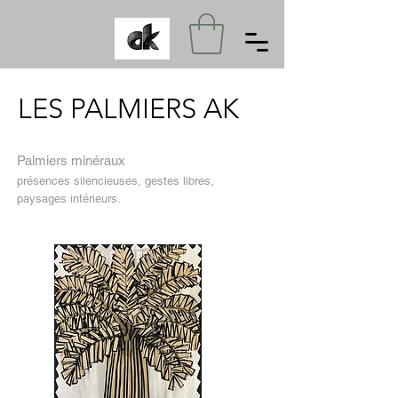
LES PALMIERS AK
Palmiers minéraux
présences silencieuses, gestes libres,
paysages intérieurs.