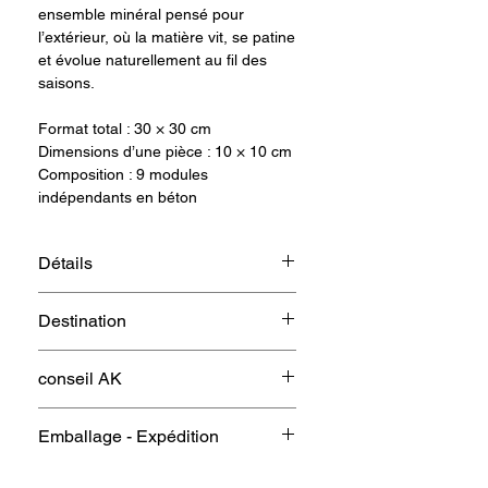
ensemble minéral pensé pour
l’extérieur, où la matière vit, se patine
et évolue naturellement au fil des
saisons.
Format total : 30 × 30 cm
Dimensions d’une pièce : 10 × 10 cm
Composition : 9 modules
indépendants en béton
Détails
• Fabrication à partir d’un prototype
Destination
original modelé en argile par l’artiste
Ensuite un moule a été réalisé à
Conçue pour habiller un mur
partir de cette création initiale
conseil AK
extérieur : patio, terrasse, jardin ou
• Modules coulés en béton
façade.
•. Relief palmier signature AK
Installer les modules serrés pour un
Une présence minérale et solaire qui
Emballage - Expédition
• Nuances et aspérités naturelles du
effet graphique structuré, ou
s’intègre naturellement dans
béton
légèrement espacés pour une lecture
l’architecture.
Chaque module est protégé
• Chaque pièce présente de légères
plus aérienne.