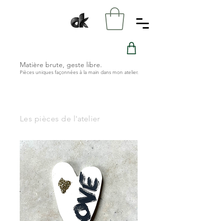
Matière brute, geste libre.
Pièces uniques façonnées à la main dans mon atelier.
Les pièces de
l'atelier