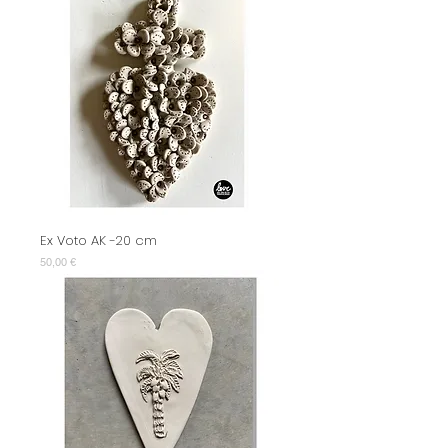
Ex Voto AK -20 cm
Prix
50,00 €