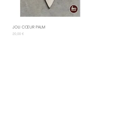
JOLI CŒUR PALM
Prix
20,00 €