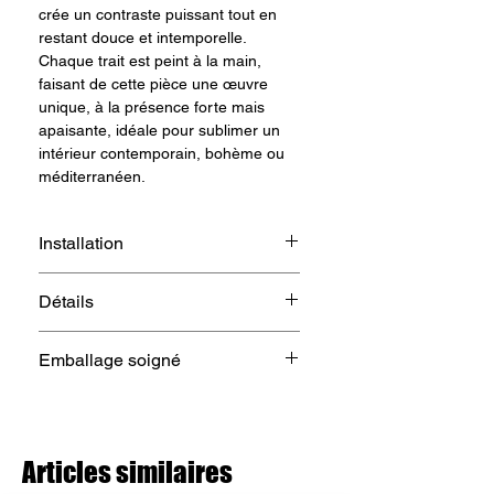
crée un contraste puissant tout en
restant douce et intemporelle.
Chaque trait est peint à la main,
faisant de cette pièce une œuvre
unique, à la présence forte mais
apaisante, idéale pour sublimer un
intérieur contemporain, bohème ou
méditerranéen.
Installation
•Œuvre prête à être accrochée
Détails
•Accrochage recommandé sur mur
clair ou minéral pour valoriser les
•Format : 120 × 80 cm
contrastes
Emballage soigné
•Pièce unique
•Peut être posée seule comme pièce
forte ou intégrée dans une
L’œuvre est préparée avec une
composition murale
attention particulière :
Convient aussi bien à un espace de
•Protection renforcée adaptée au
Articles similaires
vie qu’à un lieu professionnel ou une
format et au support bois
maison d’hôtes.
•Emballage sécurisé pour le